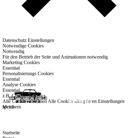
Datenschutz Einstellungen
Notwendige Cookies
Notwendig
Für den Betrieb der Seite und Animationen notwendig
Marketing Cookies
Essential
Personalisierungs Cookies
Essential
Analyse Cookies
Essential
z.B. Google Analytics
Alle Cookies ablehnen
Alle Cookies akzeptieren
Einstellungen
speichern
Menü
Startseite